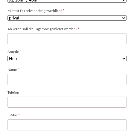
Pflichtfeld
Mietest Du privat oder gewerblich?
*
Pflichtfeld
Ab wann soll die Lagerbox gemietet werden?
*
Pflichtfeld
Anrede
*
Pflichtfeld
Name
*
Telefon
Pflichtfeld
E-Mail
*