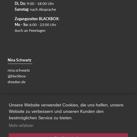
Di, Do:
9:00 - 18:00 Uhr
Samstag:
nach Absprache
Zugangszeiten BLACKBOX:
Mo - So:
6:00 - 23:00 Uhr
Auch an Feiertagen
Nina Schwartz
nina.schwartz
@blackbox-
dresden.de
Gerne helfen
wir dir weiter.
Unsere Website verwendet Cookies, die uns helfen, unsere
Website zu verbessern und unseren Kunden den
bestmöglichen Service zu bieten.
Mehr erfahren
© Copyright 2026. BLACKBOX Dresden
Navigation